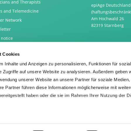
cians and Therapists
epiAge Deutschlan
cs and Telemedicine
(haftungsbeschränkt
Am Hochwald 26
ner Network
82319 Starnberg
letter
 notice
privacy statement
t Cookies
llation policy
 Inhalte und Anzeigen zu personalisieren, Funktionen für sozia
e Zugriffe auf unsere Website zu analysieren. Außerdem geben w
rwendung unserer Website an unsere Partner für soziale Medien
re Partner führen diese Informationen möglicherweise mit weite
ereitgestellt haben oder die sie im Rahmen Ihrer Nutzung der D
den von externen Google-Inhalten (z.B. Youtube-Videos, Go
ne Dienste Google Fonts, die von Google-Servern nachgeladen 