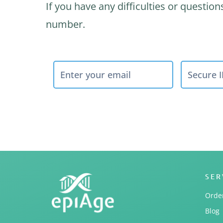
If you have any difficulties or questi
number.
SER
Order
Blog