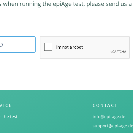
ons when running the epiAge test, please send us 
VICE
CONTACT
 the test
info@epi-age.de
support@epi-age.d