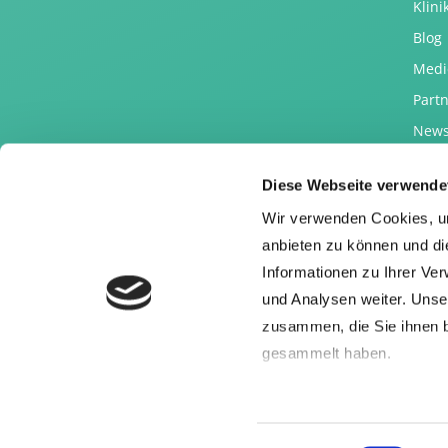
Klin
Blog
Medi
Part
News
Impr
Diese Webseite verwende
Date
Wir verwenden Cookies, um
Wide
anbieten zu können und di
Informationen zu Ihrer Ve
und Analysen weiter. Unse
zusammen, die Sie ihnen b
gesammelt haben.
Hinweis für das Einblen
etc.):
Google nutzt für sei