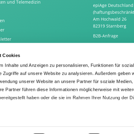
iken und Telemedizin
epiAge Deutschland
(haftungsbeschränkt
Am Hochwald 26
en
82319 Starnberg
ner
B2B-Anfrage
letter
essum
t Cookies
nschutzerklärung
 Inhalte und Anzeigen zu personalisieren, Funktionen für sozia
rrufsbelehrung
e Zugriffe auf unsere Website zu analysieren. Außerdem geben w
rwendung unserer Website an unsere Partner für soziale Medien
re Partner führen diese Informationen möglicherweise mit weite
ereitgestellt haben oder die sie im Rahmen Ihrer Nutzung der D
den von externen Google-Inhalten (z.B. Youtube-Videos, Go
ne Dienste Google Fonts, die von Google-Servern nachgeladen 