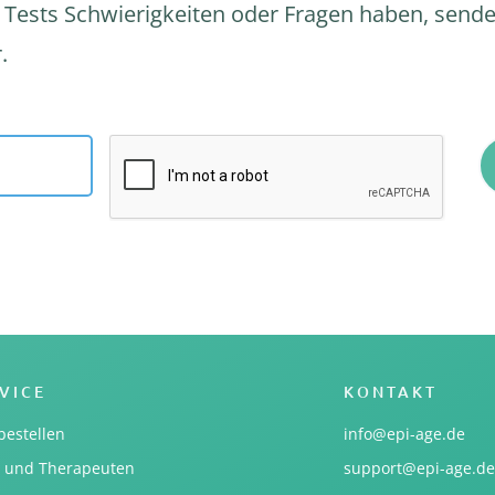
 Tests Schwierigkeiten oder Fragen haben, sende
.
VICE
KONTAKT
bestellen
info@epi-age.de
e und Therapeuten
support@epi-age.de