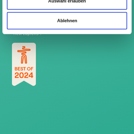
Auswahl erlauben
news of our „new
zapiens“ award.
Click on the badge to
Ablehnen
find out more from
“new zapiens”!