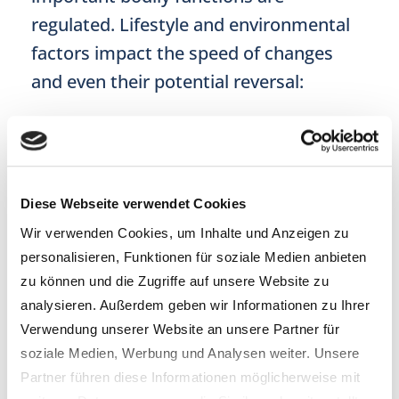
regulated. Lifestyle and environmental
factors impact the speed of changes
and even their potential reversal:
https://www.youtube.com/watch?
reload=9&v=Ob9D0QkjTeU
Diese Webseite verwendet Cookies
Wir verwenden Cookies, um Inhalte und Anzeigen zu
personalisieren, Funktionen für soziale Medien anbieten
zu können und die Zugriffe auf unsere Website zu
analysieren. Außerdem geben wir Informationen zu Ihrer
WRITTEN BY
Verwendung unserer Website an unsere Partner für
Martin Berlet
soziale Medien, Werbung und Analysen weiter. Unsere
Partner führen diese Informationen möglicherweise mit
Geschäftsführer epiAge Deutschland