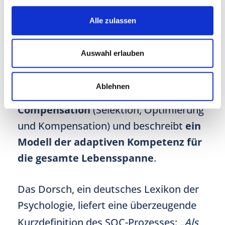
menschliche Entwicklung auch im
Alle zulassen
Erwachsenenalter und im hohen Alter
untersuchten. Das von ihnen auf dieser
Auswahl erlauben
Grundlage entwickelte, sehr
einflussreiche
SOC-Modell
steht für
Ablehnen
Selection, Optimization and
Compensation
(Selektion, Optimierung
und Kompensation) und beschreibt
ein
Modell der adaptiven Kompetenz für
die gesamte Lebensspanne
.
Das Dorsch, ein deutsches Lexikon der
Psychologie, liefert eine überzeugende
Kurzdefinition des SOC-Prozesses:
„Als