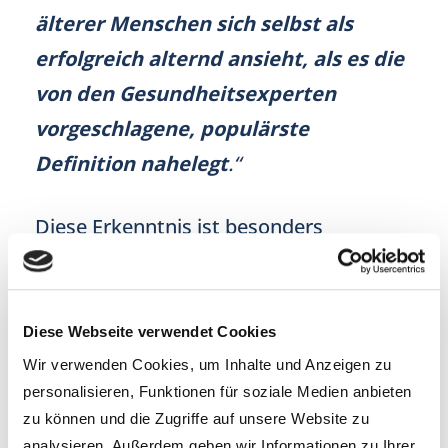
älterer Menschen sich selbst als
erfolgreich alternd ansieht, als es die
von den Gesundheitsexperten
vorgeschlagene, populärste
Definition nahelegt
.“
Diese Erkenntnis ist besonders
interessant, weil sie jenseits aller
biomedizinischen Modelle des Alterns
(die ebenfalls wertvoll sind!) auf die
Diese Webseite verwendet Cookies
enorme Bedeutung des subjektiven
Wir verwenden Cookies, um Inhalte und Anzeigen zu
Wohlbefindens für das Gefühl des
personalisieren, Funktionen für soziale Medien anbieten
erfolgreichen Alterns
hinweist.
zu können und die Zugriffe auf unsere Website zu
analysieren. Außerdem geben wir Informationen zu Ihrer