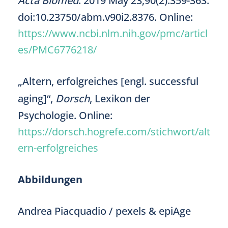
Acta Biomed
. 2019 May 23;90(2):359-363.
doi:10.23750/abm.v90i2.8376. Online:
https://www.ncbi.nlm.nih.gov/pmc/articl
es/PMC6776218/
„Altern, erfolgreiches [engl. successful
aging]“,
Dorsch
, Lexikon der
Psychologie. Online:
https://dorsch.hogrefe.com/stichwort/alt
ern-erfolgreiches
Abbildungen
Andrea Piacquadio / pexels & epiAge