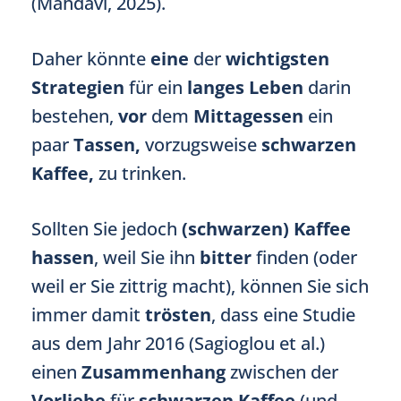
(Mahdavi, 2025).
Daher könnte
eine
der
wichtigsten
Strategien
für ein
langes Leben
darin
bestehen,
vor
dem
Mittagessen
ein
paar
Tassen,
vorzugsweise
schwarzen
Kaffee,
zu trinken.
Sollten Sie jedoch
(schwarzen) Kaffee
hassen
, weil Sie ihn
bitter
finden (oder
weil er Sie zittrig macht), können Sie sich
immer damit
trösten
, dass eine Studie
aus dem Jahr 2016 (Sagioglou et al.)
einen
Zusammenhang
zwischen der
Vorliebe
für
schwarzen Kaffee
(und