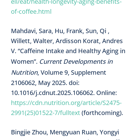
ell/eat/health-longevity-aging-benefits-
of-coffee.html
Mahdavi, Sara, Hu, Frank, Sun, Qi ,
Willett, Walter, Ardisson Korat, Andres
V. “Caffeine Intake and Healthy Aging in
Women”.
Current Developments in
Nutrition
, Volume 9, Supplement
2106062, May 2025. doi:
10.1016/j.cdnut.2025.106062. Online:
https://cdn.nutrition.org/article/S2475-
2991(25)01522-7/fulltext
(forthcoming).
Bingjie Zhou, Mengyuan Ruan, Yongyi