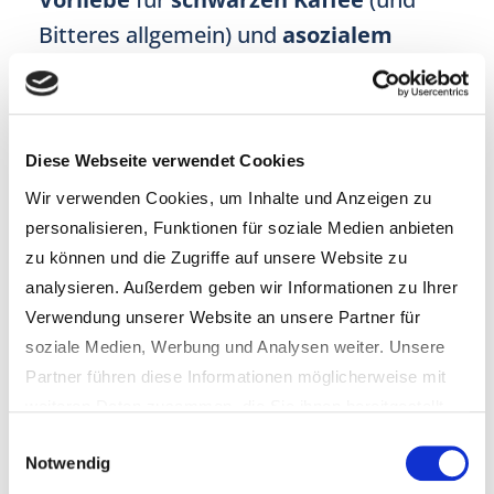
Bitteres allgemein) und
asozialem
Verhalten
festgestellt hat.
Aber bevor Sie Ihre
Langlebigkeit
auf
Diese Webseite verwendet Cookies
dem Altar eines dekadenten
Irish
Wir verwenden Cookies, um Inhalte und Anzeigen zu
Coffee
opfern, um nicht als
Soziopath
personalisieren, Funktionen für soziale Medien anbieten
zu
gelten
, könnten wir Sie vielleicht mit
zu können und die Zugriffe auf unsere Website zu
einer schönen Tasse Tee
verführen.
analysieren. Außerdem geben wir Informationen zu Ihrer
Verwendung unserer Website an unsere Partner für
Lesen Sie mehr über die
Vorzüge
des
soziale Medien, Werbung und Analysen weiter. Unsere
Partner führen diese Informationen möglicherweise mit
Tees
– in unserer nächsten „Longevity
weiteren Daten zusammen, die Sie ihnen bereitgestellt
F&B“-Ausgabe!
haben oder die sie im Rahmen Ihrer Nutzung der Dienste
Einwilligungsauswahl
Notwendig
gesammelt haben.
++++