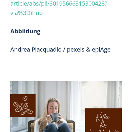
article/abs/pii/S0195666315300428?
via%3Dihub
Abbildung
Andrea Piacquadio / pexels & epiAge