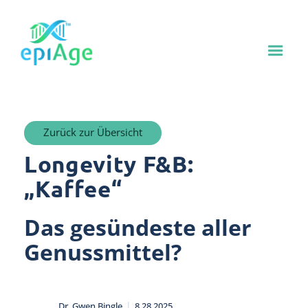
Zurück zur Übersicht
Longevity F&B:
„Kaffee“
Das gesündeste aller
Genussmittel?
|
Dr. Gwen Bingle
8.28.2025