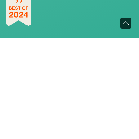
SERVICE
Test bestellen
Ärzte und Therapeuten
Kliniken und Telemedizin
Blog
Medien
Partner