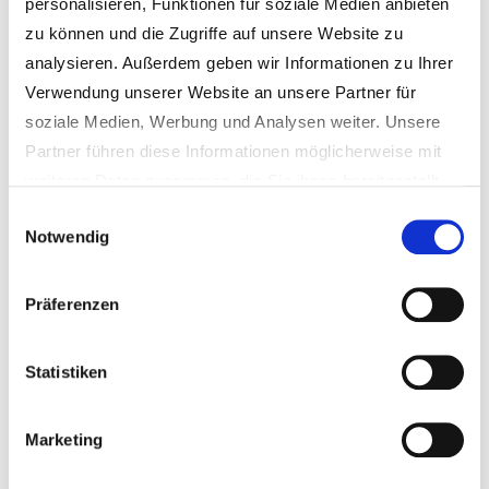
personalisieren, Funktionen für soziale Medien anbieten
zu können und die Zugriffe auf unsere Website zu
analysieren. Außerdem geben wir Informationen zu Ihrer
Verwendung unserer Website an unsere Partner für
soziale Medien, Werbung und Analysen weiter. Unsere
Partner führen diese Informationen möglicherweise mit
weiteren Daten zusammen, die Sie ihnen bereitgestellt
haben oder die sie im Rahmen Ihrer Nutzung der Dienste
Einwilligungsauswahl
Notwendig
gesammelt haben.
Hinweis für das Einblenden von externen Google-
Präferenzen
Inhalten (z.B. Youtube-Videos, Google Maps
etc.):
Google nutzt für seine Dienste Google Fonts, die
Statistiken
von Google-Servern nachgeladen werden, sobald Sie
Ihre Zustimmung zu den Marketing-Cookies gegeben
Marketing
haben. Wenn Sie dies nicht möchten, dürfen Sie die
Marketing-Cookies nicht akzeptieren.