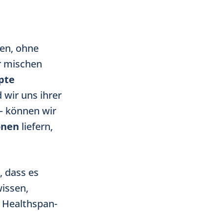
fen, ohne
r mischen
pte
 wir uns ihrer
 – können wir
onen
liefern,
, dass es
wissen,
r Healthspan-