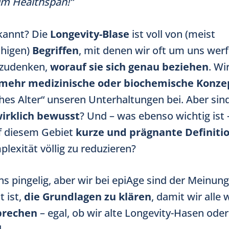
um Healthspan!“
ekannt? Die
Longevity-Blase
ist voll von (meist
chigen)
Begriffen
, mit denen wir oft um uns wer
hzudenken,
worauf sie sich genau beziehen
. Wi
mehr medizinische oder biochemische Konze
hes Alter“ unseren Unterhaltungen bei. Aber sind
irklich bewusst
? Und – was ebenso wichtig ist
f diesem Gebiet
kurze und prägnante Definiti
lexität völlig zu reduzieren?
s pingelig, aber wir bei epiAge sind der Meinung
 ist,
die Grundlagen zu klären
, damit wir alle 
prechen
– egal, ob wir alte Longevity-Hasen ode