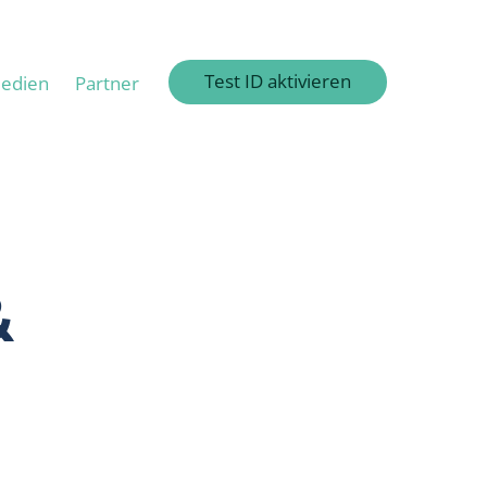
Test ID aktivieren
edien
Partner
&