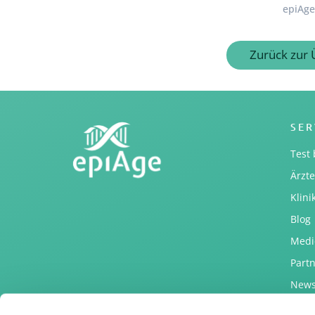
epiAge
Zurück zur 
SER
Test 
Ärzt
Klin
Blog
Medi
Part
News
Impr