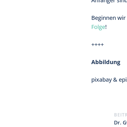
Anfänger sind
Beginnen wir
Folge
!
++++
Abbildung
pixabay & ep
BEIT
Dr. G