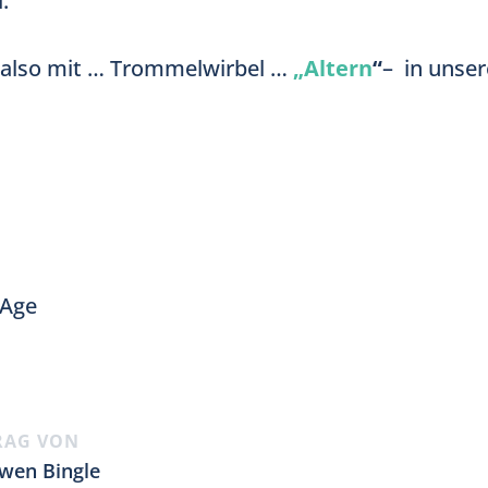
.
 also mit … Trommelwirbel …
„Altern
“
– in unse
iAge
RAG VON
wen Bingle