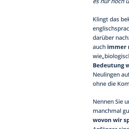
es nur noch 
Klingt das b
englischspra
darüber nac
auch
immer 
wie„biologisc
Bedeutung w
Neulingen au
ohne die Komp
Nennen Sie un
manchmal gut
wovon wir s