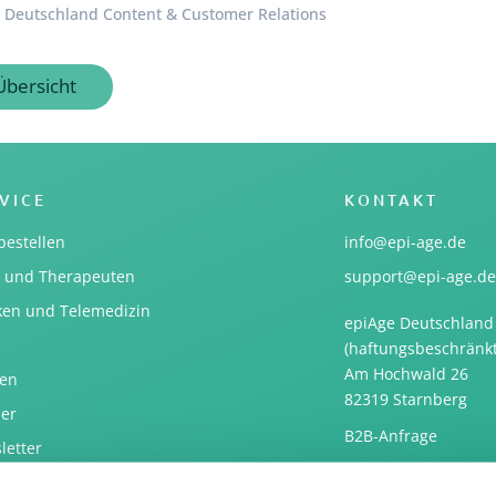
 Deutschland Content & Customer Relations
Übersicht
VICE
KONTAKT
bestellen
info@epi-age.de
e und Therapeuten
support@epi-age.de
iken und Telemedizin
epiAge Deutschland
(haftungsbeschränkt
Am Hochwald 26
en
82319 Starnberg
ner
B2B-Anfrage
letter
essum