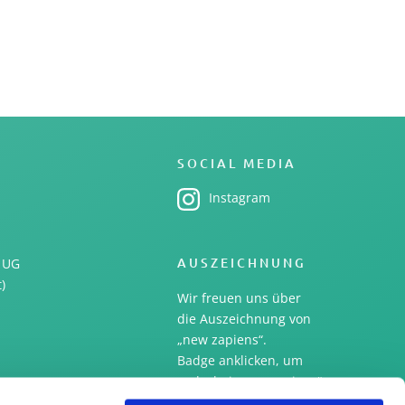
SOCIAL MEDIA
Instagram
AUSZEICHNUNG
 UG
)
Wir freuen uns über
die Auszeichnung von
„new zapiens“.
Badge anklicken, um
mehr bei „new zapiens“
zu erfahren!