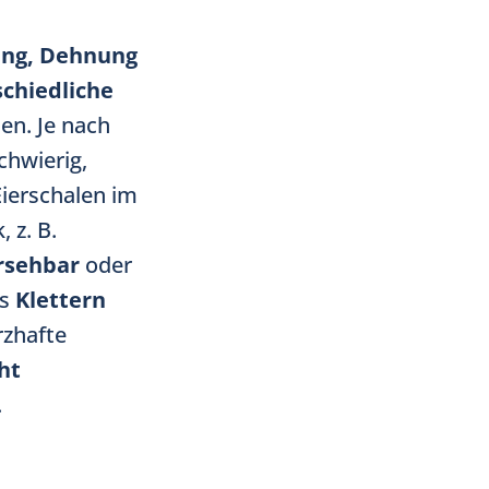
ung, Dehnung
chiedliche
len. Je nach
chwierig,
ierschalen im
, z. B.
rsehbar
oder
as
Klettern
rzhafte
ht
.