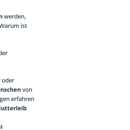
n
werden,
 Warum ist
der
 oder
enschen
von
lgen erfahren
utterleib
i