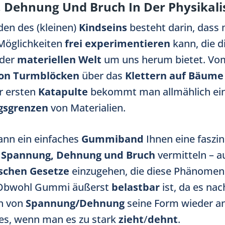
 Dehnung Und Bruch In Der Physikali
den des (kleinen)
Kindseins
besteht darin, dass
Möglichkeiten
frei experimentieren
kann, die d
der
materiellen Welt
um uns herum bietet. V
on Turmblöcken
über das
Klettern auf Bäume
r ersten
Katapulte
bekommt man allmählich ei
gsgrenzen
von Materialien.
ann ein einfaches
Gummiband
Ihnen eine faszi
r
Spannung, Dehnung und Bruch
vermitteln – a
ischen Gesetze
einzugehen, die diese Phänomen
Obwohl Gummi äußerst
belastbar
ist, da es na
n von
Spannung/Dehnung
seine Form wieder a
es, wenn man es zu stark
zieht
/
dehnt
.