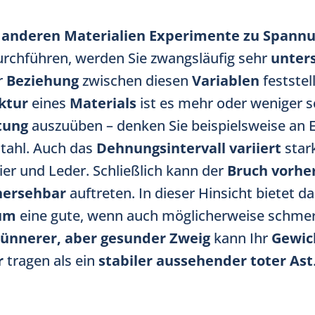
t
anderen Materialien
Experimente zu Spann
rchführen, werden Sie zwangsläufig sehr
unters
r
Beziehung
zwischen diesen
Variablen
feststel
ktur
eines
Materials
ist es mehr oder weniger s
tung
auszuüben – denken Sie beispielsweise an E
Stahl. Auch das
Dehnungsintervall variiert
stark
er und Leder. Schließlich kann der
Bruch vorhe
hersehbar
auftreten. In dieser Hinsicht bietet d
um
eine gute, wenn auch möglicherweise schme
ünnerer, aber gesunder Zweig
kann Ihr
Gewic
r
tragen als ein
stabiler aussehender toter Ast