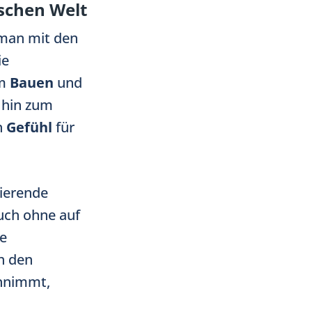
schen Welt
 man mit den
ie
om
Bauen
und
hin zum
n
Gefühl
für
nierende
uch ohne auf
e
ch den
nnimmt,