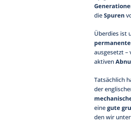
Generatione
die
Spuren
v
Überdies ist
permanente
ausgesetzt –
aktiven
Abnu
Tatsächlich 
der englisch
mechanisch
eine
gute gr
den wir unte