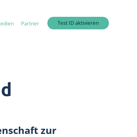
Test ID aktivieren
edien
Partner
nd
enschaft zur