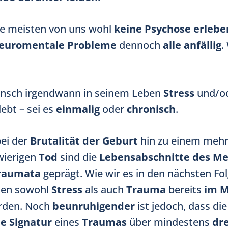
e meisten von uns wohl
keine Psychose erlebe
euromentale Probleme
dennoch
alle anfällig
.
ensch irgendwann in seinem Leben
Stress
und/o
lebt – sei es
einmalig
oder
chronisch
.
ei der
Brutalität der Geburt
hin zu einem mehr
wierigen
Tod
sind die
Lebensabschnitte des M
raumata
geprägt. Wie wir es in den nächsten Fo
nen sowohl
Stress
als auch
Trauma
bereits
im M
rden. Noch
beunruhigender
ist jedoch, dass die
e Signatur
eines
Traumas
über mindestens
dre