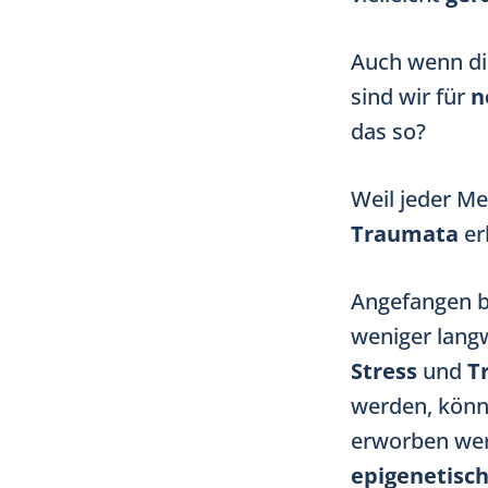
Auch wenn di
sind wir für
n
das so?
Weil jeder M
Traumata
er
Angefangen b
weniger lang
Stress
und
T
werden, kön
erworben we
epigenetisch