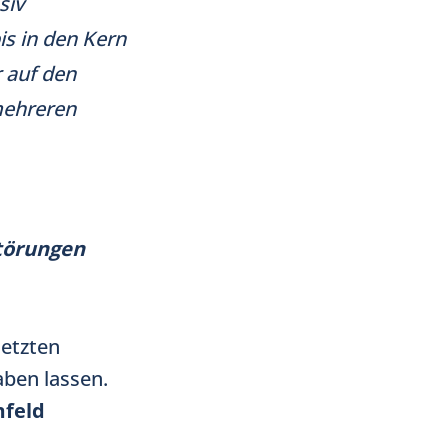
siv
s in den Kern
r auf den
mehreren
törungen
letzten
ben lassen.
feld