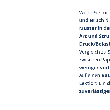
Wenn Sie mi
und Bruch
du
Muster
in de
Art und Stru
Druck/Belas
Vergleich zu 
zwischen Papi
weniger vor
auf einen
Ba
Lektion: Ein
d
zuverlässige