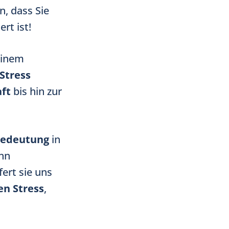
n, dass Sie
rt ist!
inem
Stress
aft
bis hin zur
Bedeutung
in
nn
fert sie uns
en Stress
,