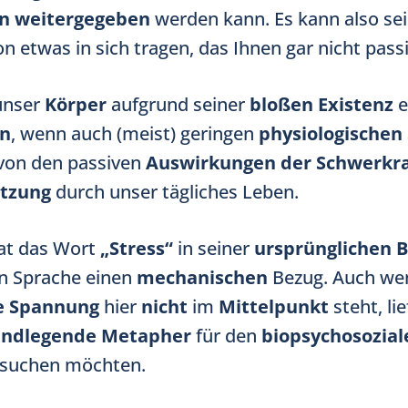
n
weitergegeben
werden kann. Es kann also sei
on etwas in sich tragen, das Ihnen gar nicht passie
 unser
Körper
aufgrund seiner
bloßen Existenz
e
n
, wenn auch (meist) geringen
physiologischen 
 von den passiven
Auswirkungen der Schwerkr
tzung
durch unser tägliches Leben.
hat das Wort
„Stress“
in seiner
ursprünglichen 
en Sprache einen
mechanischen
Bezug. Auch we
e Spannung
hier
nicht
im
Mittelpunkt
steht, lie
undlegende Metapher
für den
biopsychosozial
rsuchen möchten.