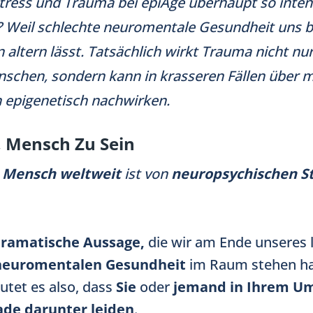
ress und Trauma bei epiAge überhaupt so inten
? Weil schlechte neuromentale Gesundheit uns bi
n altern lässt. Tatsächlich wirkt Trauma nicht nu
nschen, sondern kann in krasseren Fällen über 
 epigenetisch nachwirken.
, Mensch Zu Sein
e Mensch weltweit
ist von
neuropsychischen S
ramatische Aussage,
die wir am Ende unseres 
neuromentalen Gesundheit
im Raum stehen ha
utet es also, dass
Sie
oder
jemand in Ihrem Um
ade darunter leiden
.