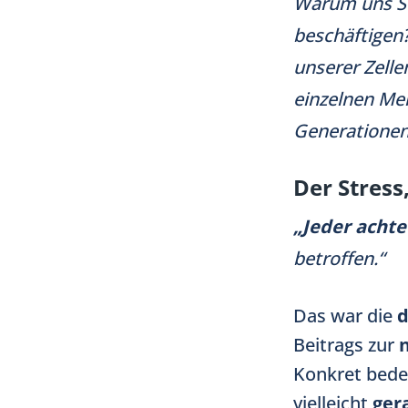
Warum uns St
beschäftigen
unserer Zelle
einzelnen Me
Generationen
Der Stress
„Jeder acht
betroffen.“
Das war die
d
Beitrags zur
Konkret bede
vielleicht
ger