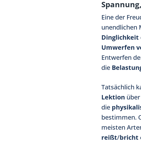
Spannung,
Eine der Freu
unendlichen 
Dinglichkeit
Umwerfen v
Entwerfen de
die
Belastun
Tatsächlich k
Lektion
übe
die
physikal
bestimmen. 
meisten Arte
reißt
/
bricht