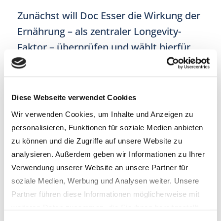
Zunächst will Doc Esser die Wirkung der
Ernährung – als zentraler Longevity-
Faktor – überprüfen und wählt hierfür
drei prädestinierte Probandinnen: jung
wirkende Drillinge, die mit ihren
chronologischen 38 Jahren immer noch
Diese Webseite verwendet Cookies
unter demselben Dach wohnen.
Wir verwenden Cookies, um Inhalte und Anzeigen zu
personalisieren, Funktionen für soziale Medien anbieten
Blind bescheinigt epiAge das Trio ein
zu können und die Zugriffe auf unsere Website zu
analysieren. Außerdem geben wir Informationen zu Ihrer
biologisches Alter von zwischen 31,11
Verwendung unserer Website an unsere Partner für
und 32,11. Ziemlich beeindruckend,
soziale Medien, Werbung und Analysen weiter. Unsere
nicht wahr?
Partner führen diese Informationen möglicherweise mit
weiteren Daten zusammen, die Sie ihnen bereitgestellt
Auch der Arzt kann sich über ein leicht
haben oder die sie im Rahmen Ihrer Nutzung der Dienste