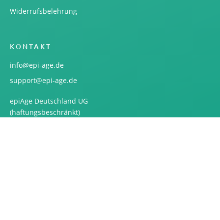
Widerrufsbelehrung
KONTAKT
info@epi-age.de
support@epi-age.de
epiAge Deutschland UG
(haftungsbeschränkt)
Am Hochwald 26
82319 Starnberg
B2B-Anfrage
© epi-age.de 2025