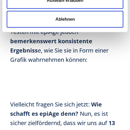
Auswahl erlauben
unserer Testperson.
Ablehnen
Im Großen und Ganzen liefert das
Testen mit epiAge jedoch
bemerkenswert konsistente
Ergebniss
e, wie Sie sie in Form einer
Grafik wahrnehmen können:
Vielleicht fragen Sie sich jetzt:
Wie
schafft es epiAge denn?
Nun, es ist
sicher zielfördernd, dass wir uns auf
13