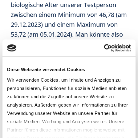
biologische Alter unserer Testperson
zwischen einem Minimum von 46,78 (am
29.12.2023) und einem Maximum von
53,72 (am 05.01.2024). Man könnte also
meinen: „Das sind aber ja mehr als 1,5
Jahre“. Wenn Sie jedoch genauer
hinsehen, werden Sie feststellen, dass
Diese Webseite verwendet Cookies
die meisten positiven oder negativen
Wir verwenden Cookies, um Inhalte und Anzeigen zu
Ausreißer (blau markiert) auch mit
personalisieren, Funktionen für soziale Medien anbieten
niedrigeren Genauigkeitswerten
zu können und die Zugriffe auf unsere Website zu
verbunden sind, wie am 01.12.2023, wo
analysieren. Außerdem geben wir Informationen zu Ihrer
die Genauigkeit auf 96,96 gesunken ist,
Verwendung unserer Website an unsere Partner für
soziale Medien, Werbung und Analysen weiter. Unsere
im Gegensatz zu dem vorherigen Wert
Partner führen diese Informationen möglicherweise mit
von 98,42. Leider sind gelegentlich