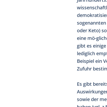
wissenschaft
demokratisier
sogenannten 
oder Keto) s
eine mö-glic
gibt es einig
lediglich em
Beispiel ein 
Zufuhr besti
Es gibt bereit
Auswirkungen 
sowie der me
haben (vgl. z