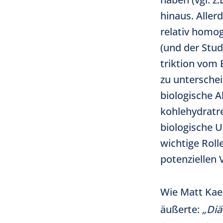
hinaus. Aller
relativ homo
(und der Stud
triktion vom
zu unterschei
biologische A
kohlehydratre
biologische U
wichtige Rolle
potenziellen V
Wie Matt Kaeb
äußerte:
„Diät