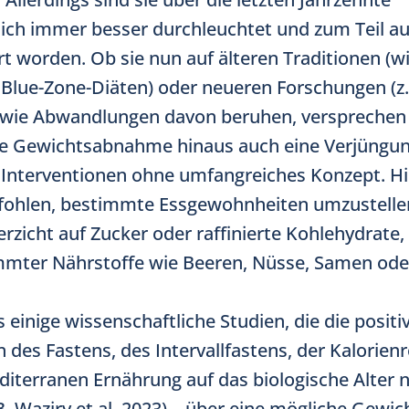
lich immer besser durchleuchtet und zum Teil a
t worden. Ob sie nun auf älteren Traditionen (wie
Blue-Zone-Diäten) oder neueren Forschungen (z. 
owie Abwandlungen davon beruhen, versprechen 
he Gewichtsabnahme hinaus auch eine Verjüngu
e Interventionen ohne umfangreiches Konzept. Hi
pfohlen, bestimmte Essgewohnheiten umzustelle
Verzicht auf Zucker oder raffinierte Kohlehydrate,
mmter Nährstoffe wie Beeren, Nüsse, Samen ode
s einige wissenschaftliche Studien, die die positi
des Fastens, des Intervallfastens, der Kalorienr
diterranen Ernährung auf das biologische Alter
.B. Waziry et al. 2023) – über eine mögliche Gew