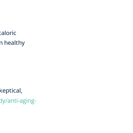
caloric
n healthy
keptical,
y/anti-aging-