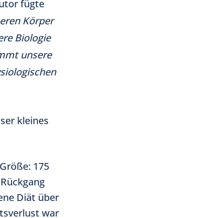
tor fügte
seren Körper
re Biologie
ommt unsere
ysiologischen
nser kleines
 Größe: 175
n Rückgang
gene Diät über
tsverlust war