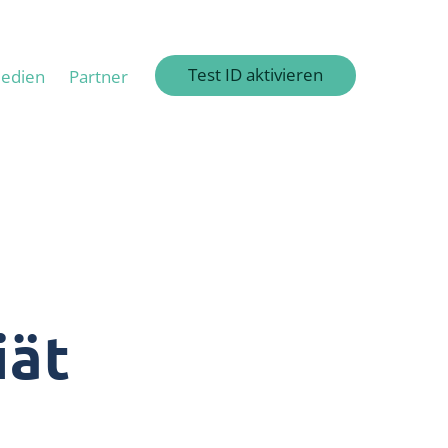
Test ID aktivieren
edien
Partner
iät