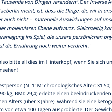
e Tausende von Dingen verändern“
. Der
Inverse
Au
eberlin meint, ist, dass die Dinge, die wir in un
r auch nicht – materielle Auswirkungen auf unse
der molekularen Ebene aufwärts. Gleichzeitig k
ranlagung ins Spiel, die unsere persönlichen ph
f die Ernährung noch weiter verdreht.“
lso bitte all dies im Hinterkopf, wenn Sie sich u
nsehen!
estperson (N=1; M; chronologisches Alter: 31,50;
90 kg, BMI: 29,4) erlebte einen beeindruckende
hen Alters (über 3 Jahre), während sie eine keto
um von etwa 100 Tagen ausprobierte. Der Gewich