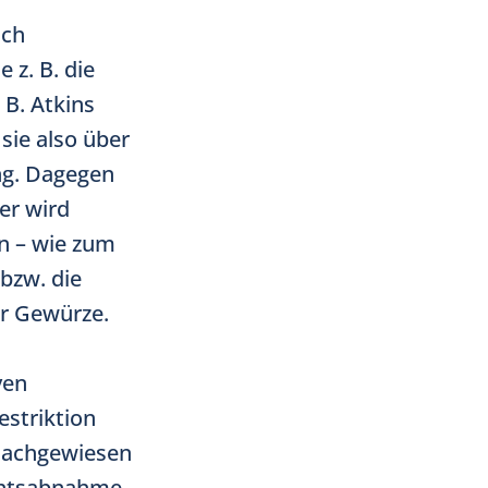
uch
 z. B. die
B. Atkins
sie also über
ng. Dagegen
er wird
n – wie zum
 bzw. die
r Gewürze.
ven
estriktion
 nachgewiesen
ichtsabnahme