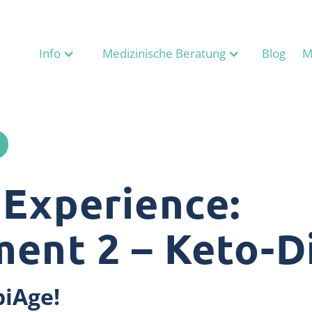
Info
Medizinische Beratung
Blog
M
 Experience:
ent 2 – Keto-D
piAge!