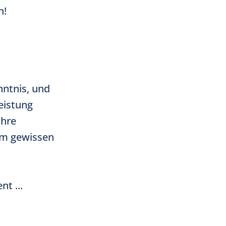
n!
nntnis, und
eistung
Ihre
em gewissen
t ...