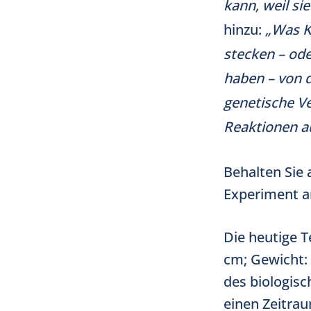
kann, weil si
hinzu:
„Was Ka
stecken – ode
haben – von 
genetische Ve
Reaktionen au
Behalten Sie a
Experiment a
Die heutige T
cm; Gewicht: 
des biologisc
einen Zeitra