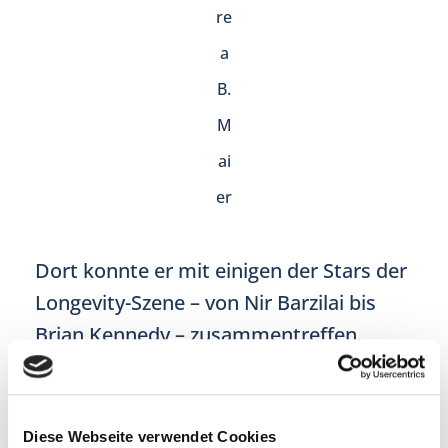
re
a
B.
M
ai
er
Dort konnte er mit einigen der Stars der
Longevity-Szene – von Nir Barzilai bis
Brian Kennedy – zusammentreffen.
Auch hier waren die Tage gefüllt mit
faszinierenden Beiträgen über die
Möglichkeiten und Grenzen der
Diese Webseite verwendet Cookies