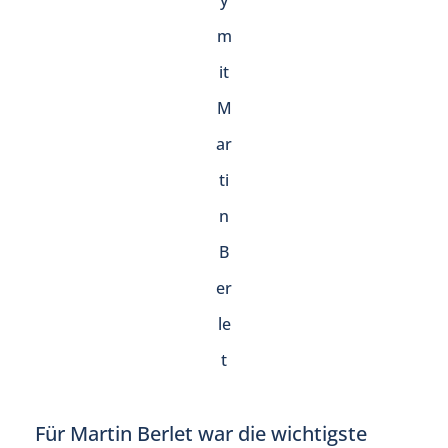
y
m
it
M
ar
ti
n
B
er
le
t
Für Martin Berlet war die wichtigste