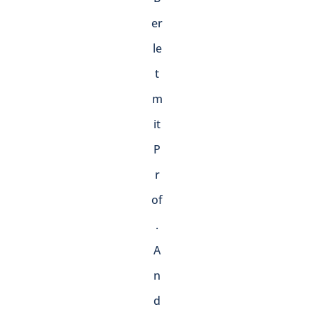
er
le
t
m
it
P
r
of
.
A
n
d