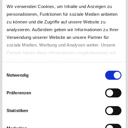
Longevity-Supplementierung. Als
Wir verwenden Cookies, um Inhalte und Anzeigen zu
Spezialist für biologisches
personalisieren, Funktionen für soziale Medien anbieten
Altersmonitoring ist epiAge natürlich
zu können und die Zugriffe auf unsere Website zu
analysieren. Außerdem geben wir Informationen zu Ihrer
sehr daran interessiert, mit den
Verwendung unserer Website an unsere Partner für
neuesten Fortschritten auf dem Gebiet
soziale Medien, Werbung und Analysen weiter. Unsere
der gesunden Langlebigkeit Schritt zu
Partner führen diese Informationen möglicherweise mit
halten, um unsere Partner und Kunden
weiteren Daten zusammen, die Sie ihnen bereitgestellt
bei ihren Interventionen professionell
haben oder die sie im Rahmen Ihrer Nutzung der Dienste
Einwilligungsauswahl
Notwendig
gesammelt haben.
unterstützen zu können.
Hinweis für das Einblenden von externen Google-
Präferenzen
Inhalten (z.B. Youtube-Videos, Google Maps
etc.):
Google nutzt für seine Dienste Google Fonts, die
Statistiken
P
von Google-Servern nachgeladen werden, sobald Sie
r
Ihre Zustimmung zu den Marketing-Cookies gegeben